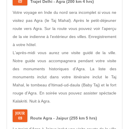
02
Trajet Delhi - Agra (200 km 4 hrs)
Votre voyage en Inde du nord sera incomplet si vous ne
visitez pas Agra (le Taj Mahal). Après le petit-déjeuner
route vers Agra. Sur la route vous pouvez voir l'aperçu
de la vie indienne à l'extérieur des villes. Enregistrement
à votre hôtel.
L'après-midi vous aurez une visite guidé de la ville.
Notre guide vous accompagnera pendant votre visite
des monuments historiques d'Agra. La liste des
monuments inclut dans votre itinéraire inclut le Taj
Mahal, le tombeau d'Itimad-ud-daula (Baby Taj) et le fort
rouge d'Agra. En soirée vous pouvez assister spéctacle
Kalakriti. Nuit à Agra.
JOUR
03
Route Agra - Jaipur (255 km 5 hrs)
Le trajet d'Agra à Jaipur inclut une visite courte de la ville