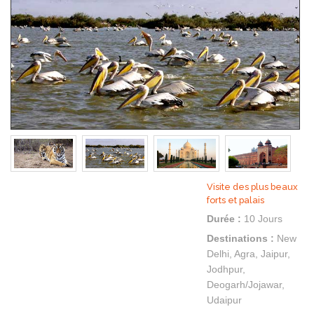
Visite des plus beaux
forts et palais
Durée :
10 Jours
Destinations :
New
Delhi, Agra, Jaipur,
Jodhpur,
Deogarh/Jojawar,
Udaipur