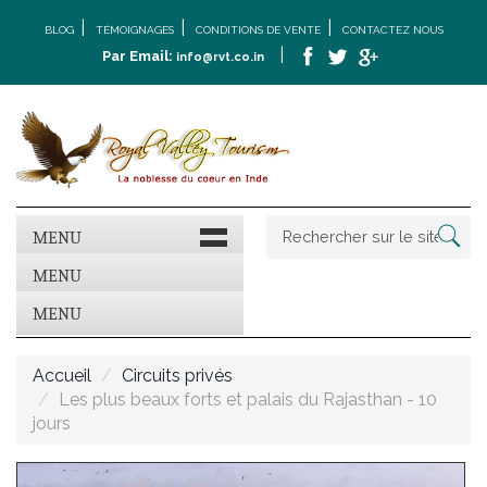
|
|
|
BLOG
TÉMOIGNAGES
CONDITIONS DE VENTE
CONTACTEZ NOUS
|
Par Email:
info@rvt.co.in
MENU
MENU
MENU
Accueil
Circuits privés
Les plus beaux forts et palais du Rajasthan - 10
jours