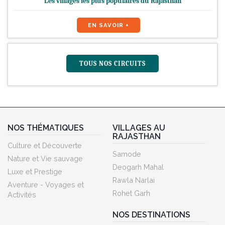
Les villages les plus populaires du Rajasthan
EN SAVOIR +
TOUS NOS CIRCUITS
NOS THÉMATIQUES
VILLAGES AU
RAJASTHAN
Culture et Découverte
Samode
Nature et Vie sauvage
Deogarh Mahal
Luxe et Prestige
Rawla Narlai
Aventure - Voyages et
Rohet Garh
Activités
NOS DESTINATIONS