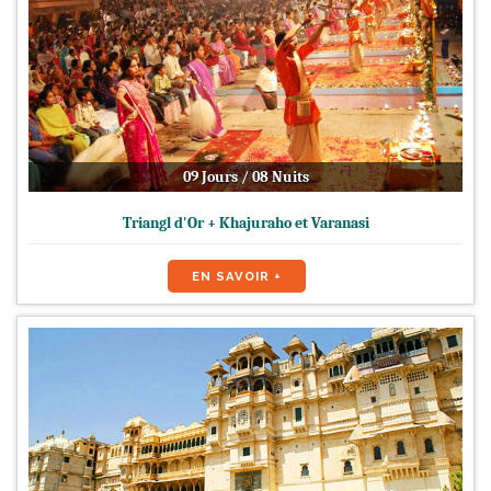
09 Jours / 08 Nuits
Triangl d'Or + Khajuraho et Varanasi
EN SAVOIR +