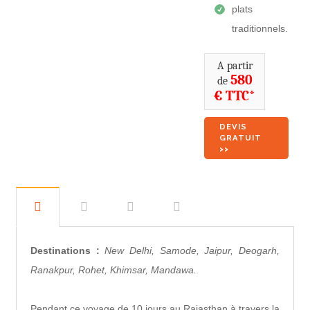
plats
traditionnels.
A partir
580
de
€ TTC*
DEVIS
GRATUIT
>>
Destinations :
New Delhi, Samode, Jaipur, Deogarh,
Ranakpur, Rohet, Khimsar, Mandawa.
Pendant ce voyage de 10 jours au Rajasthan à travers la