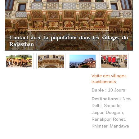
Contact avec la population dans les villages du
Rajasthan
Visite des villages
traditionnels
Durée :
10 Jours
Destinations :
New
Delhi, Samode,
Jaipur, Deogarh,
Ranakpur, Rohet,
Khimsar, Mandawa