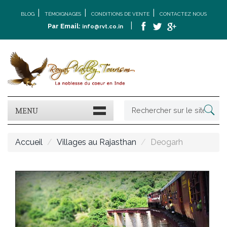
|
|
|
BLOG
TÉMOIGNAGES
CONDITIONS DE VENTE
CONTACTEZ NOUS
|
Par Email:
info@rvt.co.in
MENU
Accueil
Villages au Rajasthan
Deogarh