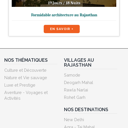
19 Jours / 18 Nuits
Formidable architecture au Rajasthan
EN SAVOIR +
NOS THÉMATIQUES
VILLAGES AU
RAJASTHAN
Culture et Découverte
Samode
Nature et Vie sauvage
Deogarh Mahal
Luxe et Prestige
Rawla Narlai
Aventure - Voyages et
Rohet Garh
Activités
NOS DESTINATIONS
New Delhi
Agra - Taj Mahal