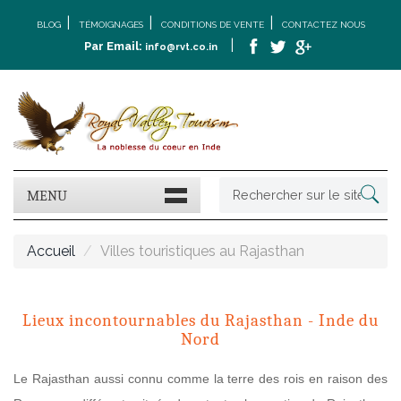
|
|
|
BLOG
TÉMOIGNAGES
CONDITIONS DE VENTE
CONTACTEZ NOUS
|
Par Email:
info@rvt.co.in
MENU
Accueil
Villes touristiques au Rajasthan
Lieux incontournables du Rajasthan - Inde du
Nord
Le Rajasthan aussi connu comme la terre des rois en raison des