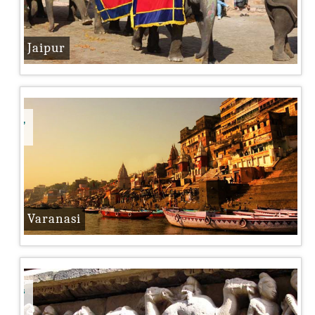
Jaipur
ndous,
Varanasi
leures