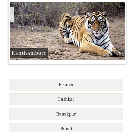
els et
Ranthambore
Bikaner
Pushkar
Ranakpur
Bundi