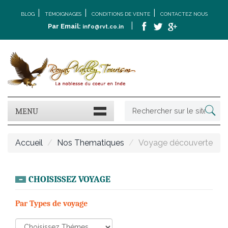
|
|
|
BLOG
TÉMOIGNAGES
CONDITIONS DE VENTE
CONTACTEZ NOUS
|
Par Email:
info@rvt.co.in
MENU
Accueil
Nos Thematiques
Voyage découverte
CHOISISSEZ VOYAGE
Par Types de voyage