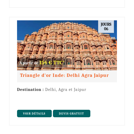
JOURS
06
154 € TTC*
A partir de
Triangle d'or Inde: Delhi Agra Jaipur
Destination :
Delhi, Agra et Jaipur
VOIR DÉTAILS
DEVIS GRATUIT