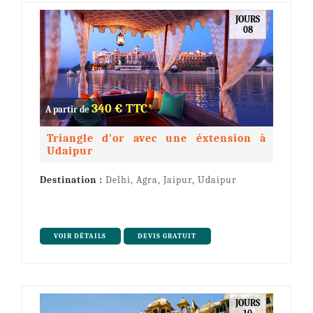
JOURS
08
340 € TTC*
A partir de
Triangle d'or avec une éxtension à
Udaipur
Destination :
Delhi, Agra, Jaipur, Udaipur
VOIR DÉTAILS
DEVIS GRATUIT
JOURS