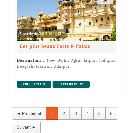
10
380 € TTC*
A partir de
Les plus beaux Forts & Palais
Destination :
New Delhi, Agra, Jaipur, Jodhpur,
Deogarh/Jojawar, Udaipur.
VOIR DÉTAILS
DEVIS GRATUIT
◄ Précédent
1
2
3
4
5
6
Suivant ►