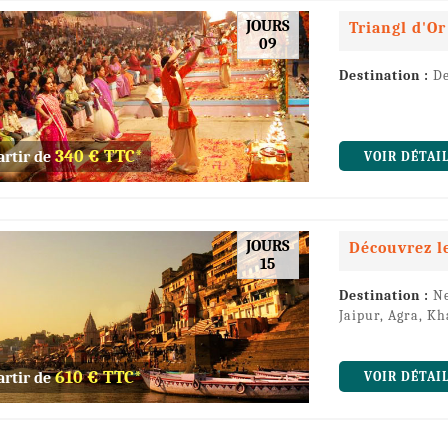
JOURS
Triangl d'O
09
Destination :
De
340 € TTC*
artir de
VOIR DÉTAI
JOURS
Découvrez le
15
Destination :
Ne
Jaipur, Agra, Kh
610 € TTC*
artir de
VOIR DÉTAI