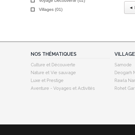
Voyage Découverte (02)
◄ 
Villages (01)
NOS THÉMATIQUES
VILLAG
Culture et Découverte
Samode
Nature et Vie sauvage
Deogarh 
Luxe et Prestige
Rawla Nar
Aventure - Voyages et Activités
Rohet Gar