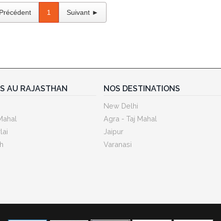
Précédent
1
Suivant ►
ES AU RAJASTHAN
NOS DESTINATIONS
New Delhi
Mahal
Agra - Taj Mahal
lai
Jaipur
h
Varanasi