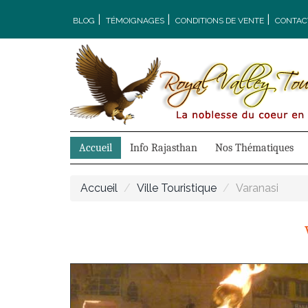
|
|
|
BLOG
TÉMOIGNAGES
CONDITIONS DE VENTE
CONTAC
Accueil
Info Rajasthan
Nos Thématiques
Accueil
Ville Touristique
Varanasi