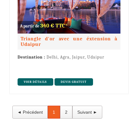
340 € TTC*
A partir de
Triangle d'or avec une éxtension à
Udaipur
Destination :
Delhi, Agra, Jaipur, Udaipur
VOIR DÉTAILS
DEVIS GRATUIT
◄ Précédent
1
2
Suivant ►