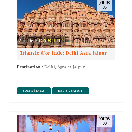
JOURS
06
154 € TTC*
A partir de
Triangle d'or Inde: Delhi Agra Jaipur
Destination :
Delhi, Agra et Jaipur
VOIR DÉTAILS
DEVIS GRATUIT
JOURS
08