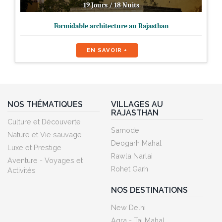
19 Jours / 18 Nuits
Formidable architecture au Rajasthan
EN SAVOIR +
NOS THÉMATIQUES
VILLAGES AU
RAJASTHAN
Culture et Découverte
Samode
Nature et Vie sauvage
Deogarh Mahal
Luxe et Prestige
Rawla Narlai
Aventure - Voyages et
Rohet Garh
Activités
NOS DESTINATIONS
New Delhi
Agra - Taj Mahal