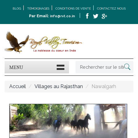
|
|
|
BLOG
TÉMOIGNAGES
CONDITIONS DE VENTE
CONTACTEZ NOUS
|
Par Email:
info@rvt.co.in
MENU
Accueil
Villages au Rajasthan
Nawalgarh