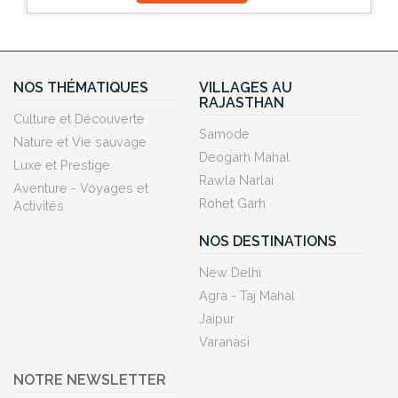
NOS THÉMATIQUES
VILLAGES AU
RAJASTHAN
Culture et Découverte
Samode
Nature et Vie sauvage
Deogarh Mahal
Luxe et Prestige
Rawla Narlai
Aventure - Voyages et
Rohet Garh
Activités
NOS DESTINATIONS
New Delhi
Agra - Taj Mahal
Jaipur
Varanasi
NOTRE NEWSLETTER