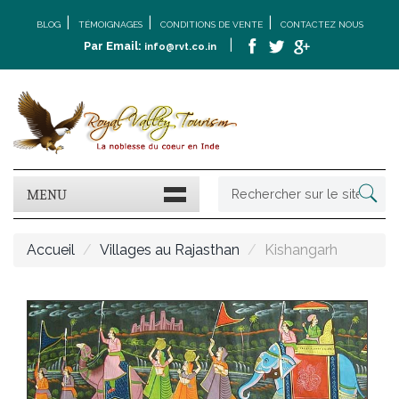
|
|
|
BLOG
TÉMOIGNAGES
CONDITIONS DE VENTE
CONTACTEZ NOUS
|
Par Email:
info@rvt.co.in
MENU
Accueil
Villages au Rajasthan
Kishangarh