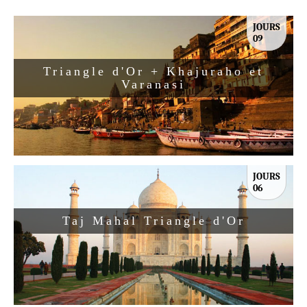
JOURS
09
Triangle d'Or + Khajuraho et
Varanasi
JOURS
06
Taj Mahal Triangle d'Or