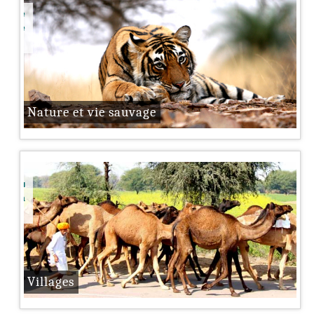
L’
Visite
architecture du Rajasthan
our de
Tuesday 11th April, 2017
Ouvrez Google dans votre navigateur et recherche du mot
Rajasthan dans section d’images. Plus de 90 % des images
auront des monuments architecturaux du Rajasthan. Donc
Nature et vie sauvage
nous pouvons conclure que l’architecture représente
Rajasthan sur une plate-forme globale. Des monuments
historiques comme des forts massifs, de beaux palais,
complexement taillés Havelis et des Cénotaphes, les puits
ues du
[…]
 de la
F
éodalisme au Rajasthan
Saturday 10th September, 2016
La monarchie ou la règle par la volonté du roi étaient une
Villages
caractéristique importante de système politique médiéval
dans presque chaque partie du monde et de l’Inde a été