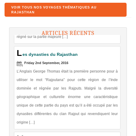
VOIR TOUS NOS VOYAGES THÉMATIQUES AU
similaire à cet égard. Pour la plupart de partie de l’histoire
RAJASTHAN
médiévale il y avait une autorité centrale puissante qui a
régné sur la partie majeure […]
ARTICLES RÉCENTS
L
es dynasties du Rajasthan
Friday 2nd September, 2016
L’Anglais George Thomas était la première personne pour à
utiliser le mot “Rajputana” pour cette région de l’Inde
dominée et régnée par les Rajputs. Malgré la diversité
géographique et culturelle énorme une caractéristique
unique de cette partie du pays est qu’il a été occupé par les
dynasties différentes du clan Rajput qui revendiquent leur
origine […]
L’
architecture du Rajasthan