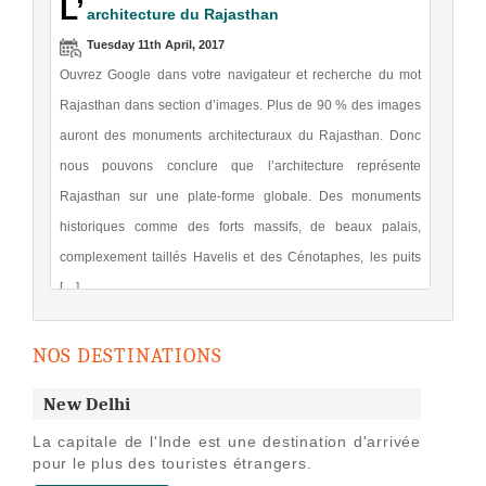
Tuesday 11th April, 2017
Ouvrez Google dans votre navigateur et recherche du mot
Rajasthan dans section d’images. Plus de 90 % des images
auront des monuments architecturaux du Rajasthan. Donc
nous pouvons conclure que l’architecture représente
Rajasthan sur une plate-forme globale. Des monuments
historiques comme des forts massifs, de beaux palais,
complexement taillés Havelis et des Cénotaphes, les puits
[…]
F
éodalisme au Rajasthan
Saturday 10th September, 2016
NOS DESTINATIONS
La monarchie ou la règle par la volonté du roi étaient une
caractéristique importante de système politique médiéval
New Delhi
dans presque chaque partie du monde et de l’Inde a été
La capitale de l'Inde est une destination d'arrivée
similaire à cet égard. Pour la plupart de partie de l’histoire
pour le plus des touristes étrangers.