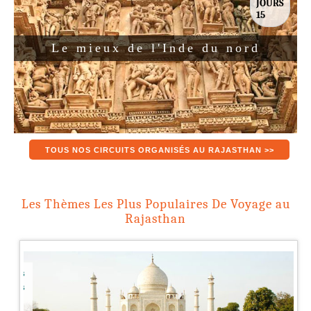
JOURS
15
Le mieux de l'Inde du nord
TOUS NOS CIRCUITS ORGANISÉS AU RAJASTHAN >>
Les Thèmes Les Plus Populaires De Voyage au
Rajasthan
ments
ns les