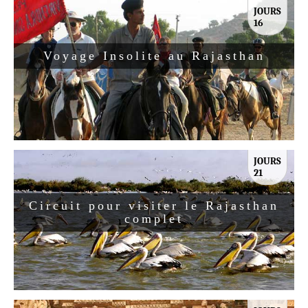
JOURS
16
Voyage Insolite au Rajasthan
JOURS
21
Circuit pour visiter le Rajasthan
complet