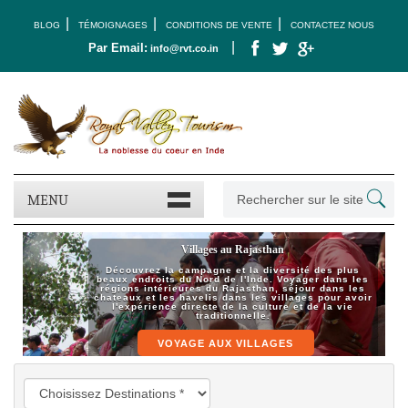
|
|
|
BLOG
TÉMOIGNAGES
CONDITIONS DE VENTE
CONTACTEZ NOUS
|
Par Email:
info@rvt.co.in
MENU
Villages au Rajasthan
Royal Valley Tourism
Découvrez la campagne et la diversité des plus
beaux endroits du Nord de l'Inde. Voyager dans les
Plus d'authenticité
régions intérieures du Rajasthan, séjour dans les
Plus de liberté.
chateaux et les havelis dans les villages pour avoir
Plus de confort.
l'expérience directe de la culture et de la vie
Plus de sécurité.
traditionnelle.
Plus de sérénité.
VOYAGE AUX VILLAGES