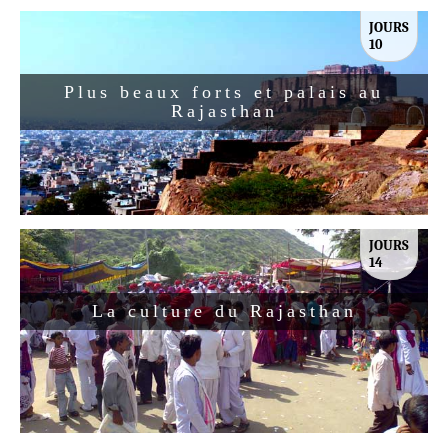
JOURS
10
Plus beaux forts et palais au
Rajasthan
JOURS
14
La culture du Rajasthan
Attraits touristiques :