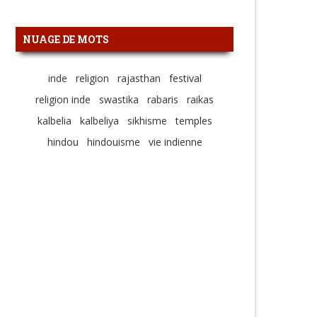
NUAGE DE MOTS
inde
religion
rajasthan
festival
religion inde
swastika
rabaris
raikas
kalbelia
kalbeliya
sikhisme
temples
hindou
hindouisme
vie indienne