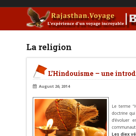
La religion
L’Hindouisme – une intro
August 26, 2014
Le terme “H
doctrine qu
d’évoluer 
communauté
Les diex v