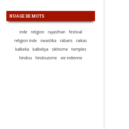
NUAGE DE MOTS
inde
religion
rajasthan
festival
religion inde
swastika
rabaris
raikas
kalbelia
kalbeliya
sikhisme
temples
hindou
hindouisme
vie indienne