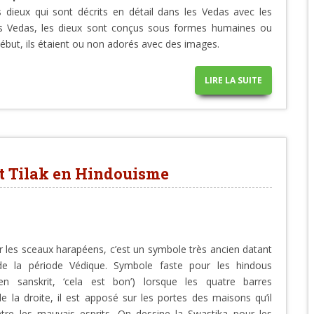
 dieux qui sont décrits en détail dans les Vedas avec les
es Vedas, les dieux sont conçus sous formes humaines ou
début, ils étaient ou non adorés avec des images.
LIRE LA SUITE
et Tilak en Hindouisme
r les sceaux harapéens, c’est un symbole très ancien datant
e la période Védique. Symbole faste pour les hindous
, en sanskrit, ‘cela est bon’) lorsque les quatre barres
e la droite, il est apposé sur les portes des maisons qu’il
tre les mauvais esprits. On dessine la Swastika pour les