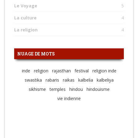
Le Voyage
5
La culture
4
La religion
4
NUAGE DE MOTS
inde
religion
rajasthan
festival
religion inde
swastika
rabaris
raikas
kalbelia
kalbeliya
sikhisme
temples
hindou
hindouisme
vie indienne