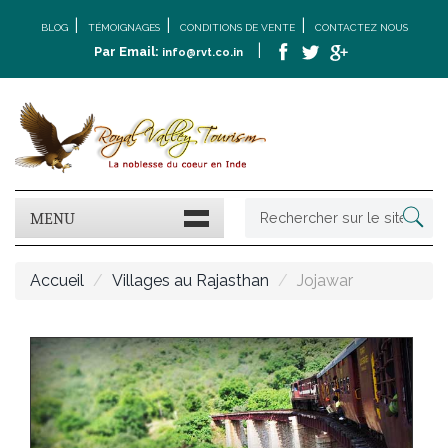
|
|
|
BLOG
TÉMOIGNAGES
CONDITIONS DE VENTE
CONTACTEZ NOUS
|
Par Email:
info@rvt.co.in
MENU
Accueil
Villages au Rajasthan
Jojawar