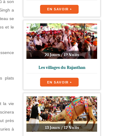
Dû à son
EN SAVOIR +
Singh a
âteau se
es et le
'essence
20 Jours / 19 Nuits
Les villages du Rajasthan
s plats
EN SAVOIR +
t la vie
ascinera
out près
13 Jours / 12 Nuits
curies à