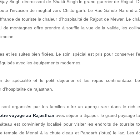
 Vijay Singh décroissant de Shakti Singh le grand guerrier de Rajput. 
toute l'invasion de mughal vers Chittorgarh. Le Rao Saheb Narendra 
ffrande de touriste la chaleur d'hospitalité de Rajput de Mewar. Le ch
de montagnes offre prendre à souffle la vue de la vallée, les collin
rimoine.
es et les suites bien fixées. Le soin spécial est pris pour conserver l
 équipés avec les équipements modernes.
en de spécialité et le petit déjeuner et les repas continentaux. Le
r d'hospitalité de rajasthan.
 sont organisés par les familles offre un aperçu rare dans le rich e
votre voyage au Rajasthan
avec séjour à Bijaipur. le grand paysage f
teau est conviniently localisé pour visiter les endroits de toursite t
 le temple de Menal & la chute d'eau et Pangarh (lotus) le lac. Les é