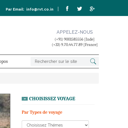
|
Par Email:
info@rvt.co.in
APPELEZ-NOUS
(+91) 9001585556 [Inde]
(+33) 9.70.44.77.89 [France]
opos
CHOISISSEZ VOYAGE
Par Types de voyage