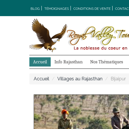
|
|
|
BLOG
TÉMOIGNAGES
CONDITIONS DE VENTE
CONTAC
Accueil
Info Rajasthan
Nos Thématiques
Accueil
Villages au Rajasthan
Bijaipur