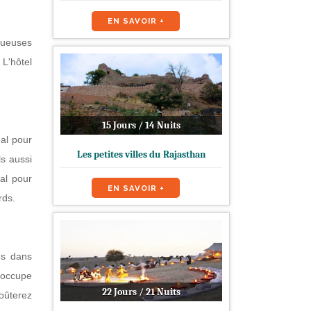
EN SAVOIR +
xueuses
 L'hôtel
15 Jours / 14 Nuits
éal pour
Les petites villes du Rajasthan
ls aussi
val pour
EN SAVOIR +
rds.
és dans
'occupe
22 Jours / 21 Nuits
oûterez