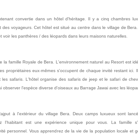
enant convertie dans un hôtel d'héritage. Il y a cinq chambres lu
t des voyageurs. Cet hôtel est situé au centre dans le village de Bera.
 et voir les panthères / des léopards dans leurs maisons naturelles.
de la famille Royale de Bera. L'environnement naturel au Resort est id
es propriétaires eux-mêmes s'occupent de chaque invité restant ici. I
es safaris. L'hôtel organise des safaris de jeep et le safari de che
si observer l'espèce diverse d'oiseaux au Barrage Jawai avec les léopa
ajput à l'extérieur du village Bera. Deux camps luxueux sont lanc
ez l'habitant est une expérience unique pour vous. La famille s
té personnel. Vous apprendrez de la vie de la population locale et g