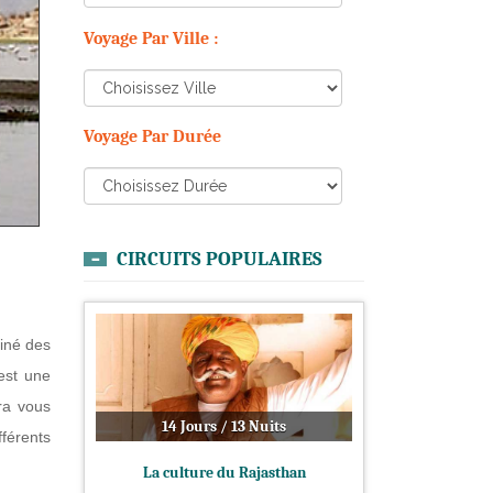
Voyage Par Ville :
Voyage Par Durée
CIRCUITS POPULAIRES
miné des
est une
ra vous
14 Jours / 13 Nuits
fférents
La culture du Rajasthan