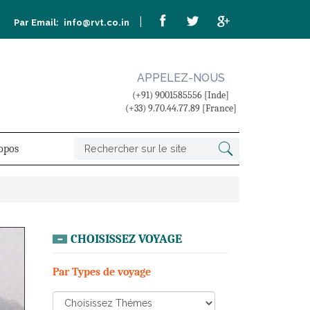
|
Par Email:
info@rvt.co.in
APPELEZ-NOUS
(+91) 9001585556 [Inde]
(+33) 9.70.44.77.89 [France]
opos
CHOISISSEZ VOYAGE
Par Types de voyage