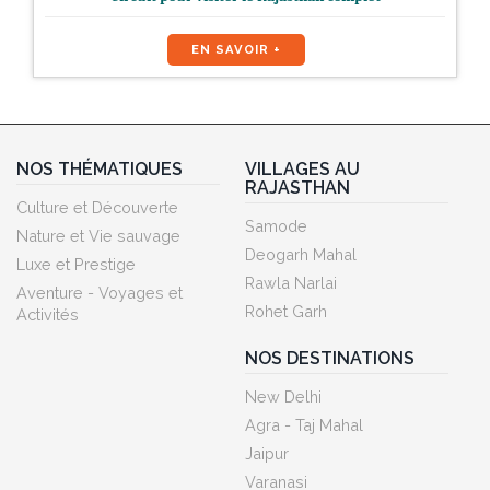
EN SAVOIR +
NOS THÉMATIQUES
VILLAGES AU
RAJASTHAN
Culture et Découverte
Samode
Nature et Vie sauvage
Deogarh Mahal
Luxe et Prestige
Rawla Narlai
Aventure - Voyages et
Rohet Garh
Activités
NOS DESTINATIONS
New Delhi
Agra - Taj Mahal
Jaipur
Varanasi