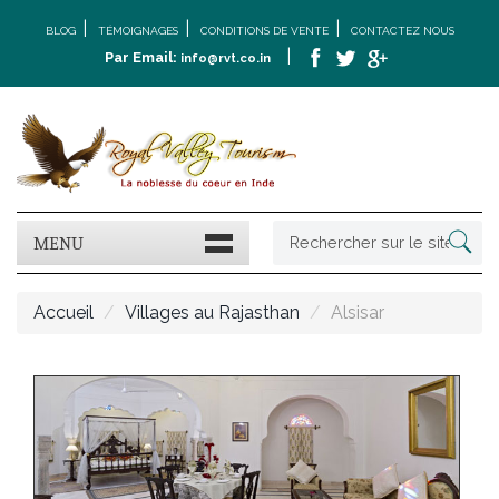
|
|
|
BLOG
TÉMOIGNAGES
CONDITIONS DE VENTE
CONTACTEZ NOUS
|
Par Email:
info@rvt.co.in
MENU
Accueil
Villages au Rajasthan
Alsisar